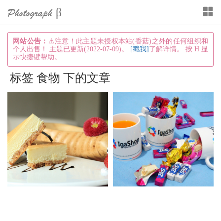
Photograph β
T
o
g
网站公告：
⚠注意！此主题未授权本站(香菇)之外的任何组织和
个人出售！ 主题已更新(2022-07-09)。
[戳我]
了解详情。 按 H 显
g
示快捷键帮助。
l
标签 食物 下的文章
e
n
a
v
i
g
a
t
i
o