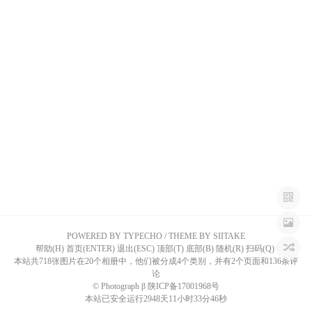
n
POWERED BY TYPECHO
/
THEME BY SIITAKE
帮助(H) 首页(ENTER) 退出(ESC) 顶部(T) 底部(B) 随机(R) 扫码(Q)
本站共718张图片在20个相册中，他们被分成4个类别，并有2个页面和136条评
论
©
Photograph β
陕ICP备17001968号
本站已安全运行2948天11小时33分46秒