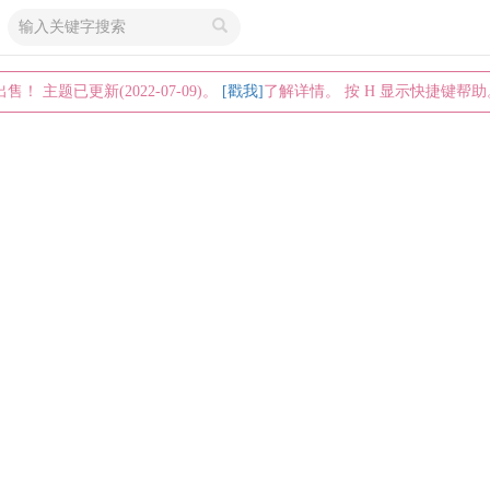
搜
索
关
键
主题已更新(2022-07-09)。
[戳我]
了解详情。 按 H 显示快捷键帮助
字